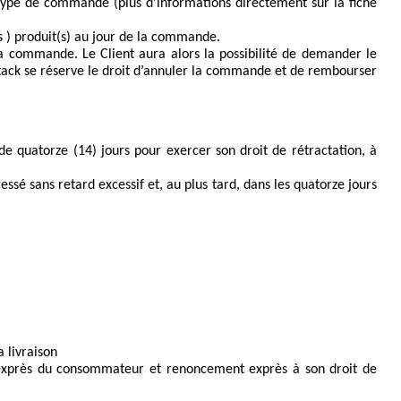
le type de commande (plus d’informations directement sur la fiche 
es ) produit(s) au jour de la commande.
sa commande. Le Client aura alors la possibilité de demander le 
tack se réserve le droit d’annuler la commande et de rembourser 
e quatorze (14) jours pour exercer son droit de rétractation, à 
essé sans retard excessif et, au plus tard, dans les quatorze jours 
 livraison 
e exprès du consommateur et renoncement exprès à son droit de 