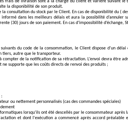
Les frais de livraison sont à la charge du client et varient suivant 
lte la disponibilité de son produit.
 la consultation du stock par le Client. En cas de disponibilité du ( d
 informé dans les meilleurs délais et aura la possibilité d’annuler 
nte (30) jours de son paiement. En cas d’impossibilité d’échange, S
suivants du code de la consommation, le Client dispose d’un délai d
tiers, autre que le transporteur.
à compter de la notification de sa rétractation. L’envoi devra être adr
t ne supporte que les coûts directs de renvoi des produits ;
: 
mateur ou nettement personnalisés (cas des commandes spéciales) 
pidement 
nformatiques lorsqu'ils ont été descellés par le consommateur après la
étractation et dont l'exécution a commencé après accord préalabl