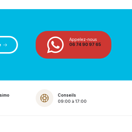
Appelez-nous
06 74 90 97 65
e
ssimo
Conseils
09:00 à 17:00