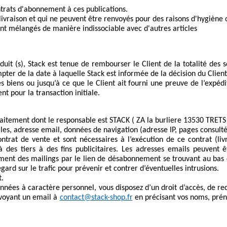
ntrats d'abonnement à ces publications. 
livraison et qui ne peuvent être renvoyés pour des raisons d'hygiène 
 sont mélangés de manière indissociable avec d'autres articles 
uit (s), Stack est tenue de rembourser le Client de la totalité des s
mpter de la date à laquelle Stack est informée de la décision du Client
 biens ou jusqu’à ce que le Client ait fourni une preuve de l’expéd
t pour la transaction initiale.
raitement dont le responsable est STACK ( ZA la burliere 13530 TRETS 
es, adresse email, données de navigation (adresse IP, pages consulté
rat de vente et sont nécessaires à l’exécution de ce contrat (livrai
s tiers à des fins publicitaires. Les adresses emails peuvent êtr
ent des mailings par le lien de désabonnement se trouvant au bas de
gard sur le trafic pour prévenir et contrer d’éventuelles intrusions.
t.
es à caractère personnel, vous disposez d’un droit d’accès, de rectif
voyant un email à 
contact@stack-shop.fr
 en précisant vos noms, prén